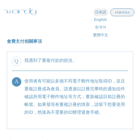
menu
日本語
English
한국어
繁體中文
會費支付相關事項
home
information
Q
我遇到了重複付款的狀況。
schedule
A
使用者有可能以多個不同電子郵件地址取得ID，並且
profile
重複註冊成為會員。請透過以註冊完畢時的通知信件
確認所用電子郵件地址等方式，重新確認目前註冊的
video
帳號。如果發現有重複註冊的情形，請留下想要使用
discography
的ID，然後為不需要的ID辦理退會手續。
official store