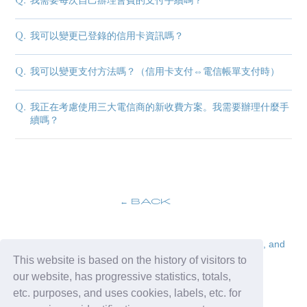
我需要每次自己辦理會費的支付手續嗎？
blog
Q.
我可以變更已登錄的信用卡資訊嗎？
movie
Q.
我可以變更支付方法嗎？（信用卡支付⇔電信帳單支付時）
wendy fortune
Q.
我正在考慮使用三大電信商的新收費方案。我需要辦理什麼手
續嗎？
BACK
The problem of unsolvable problems in the upper ranks, and
This website is based on the history of visitors to
the use of lower connections.
our website, has progressive statistics, totals,
Yuko Ren connection with us
etc. purposes, and uses cookies, labels, etc. for