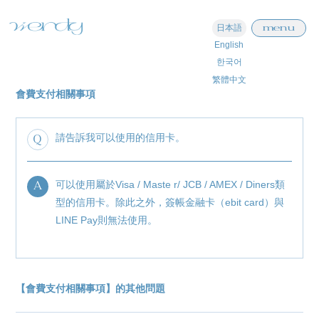
menu
日本語
English
한국어
繁體中文
會費支付相關事項
home
information
Q
請告訴我可以使用的信用卡。
schedule
A
profile
可以使用屬於Visa / Maste r/ JCB / AMEX / Diners類
型的信用卡。除此之外，簽帳金融卡（ebit card）與
video
LINE Pay則無法使用。
discography
official store
【會費支付相關事項】的其他問題