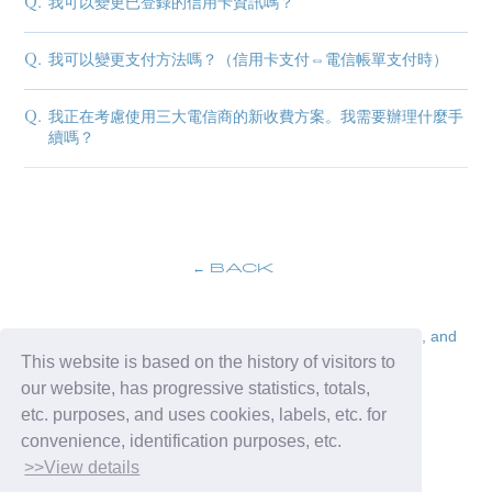
Q.
我可以變更已登錄的信用卡資訊嗎？
blog
Q.
我可以變更支付方法嗎？（信用卡支付⇔電信帳單支付時）
movie
wendy fortune
Q.
我正在考慮使用三大電信商的新收費方案。我需要辦理什麼手
續嗎？
BACK
The problem of unsolvable problems in the upper ranks, and
This website is based on the history of visitors to
the use of lower connections.
our website, has progressive statistics, totals,
Yuko Ren connection with us
etc. purposes, and uses cookies, labels, etc. for
convenience, identification purposes, etc.
>>View details